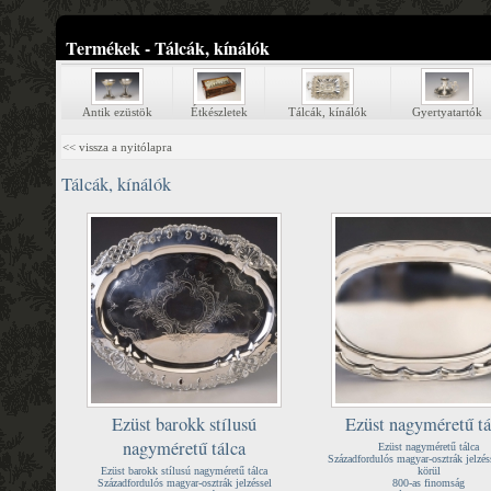
Termékek - Tálcák, kínálók
Antik ezüstök
Étkészletek
Tálcák, kínálók
Gyertyatartók
<< vissza a nyitólapra
Tálcák, kínálók
Ezüst barokk stílusú
Ezüst nagyméretű tá
nagyméretű tálca
Ezüst nagyméretű tálca
Századfordulós magyar-osztrák jelzés
Ezüst barokk stílusú nagyméretű tálca
körül
Századfordulós magyar-osztrák jelzéssel
800-as finomság