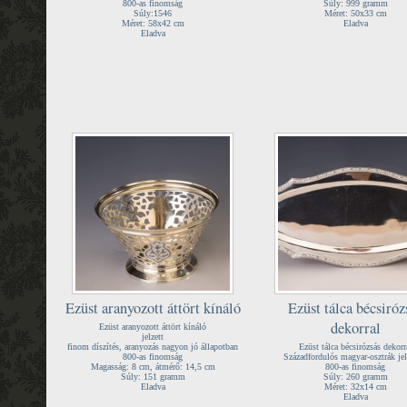
800-as finomság
Súly: 999 gramm
Súly:1546
Méret: 50x33 cm
Méret: 58x42 cm
Eladva
Eladva
Ezüst aranyozott áttört kínáló
Ezüst tálca bécsiróz
dekorral
Ezüst aranyozott áttört kínáló
jelzett
finom díszítés, aranyozás nagyon jó állapotban
Ezüst tálca bécsirózsás dekorr
800-as finomság
Századfordulós magyar-osztrák jel
Magasság: 8 cm, átmérő: 14,5 cm
800-as finomság
Súly: 151 gramm
Súly: 260 gramm
Eladva
Méret: 32x14 cm
Eladva