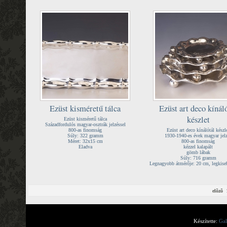
Ezüst kisméretű tálca
Ezüst art deco kínál
készlet
Ezüst kisméretű tálca
Századfordulós magyar-osztrák jelzéssel
800-as finomság
Ezüst art deco kínálótál készl
Súly: 322 gramm
1930-1940-es évek magyar jel
Méret: 32x15 cm
800-as finomság
Eladva
kézzel kalapált
gömb lábak
Súly: 716 gramm
Legnagyobb átmérője: 20 cm, legkise
elõzõ
Készítette:
Gal