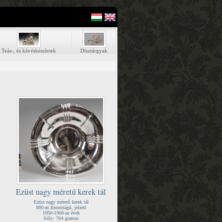
Teás-, és kávéskészletek
Dísztárgyak
Ezüst nagy méretű kerek tál
Ezüst nagy méretű kerek tál
800-as finomságú, jelzett
1950-1960-as évek
Súly: 764 gramm