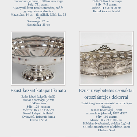
monarchiás jelzéssel, 1800-as évek vége
1950-1960-as finomságú
Súly: 751 gramm
Súly: 745 gramm
Gyönyörű áttört florális mintával, szélén
Méretei: 4 x 39 x 29 cm
gyöngydekorral díszítve
Kézzel kalapált felület
Magassága. 14 cm - fül nélkül, füllel: kb. 33
cm
Szélessége: 27 cm
Hosszúsága: 35 cm
Ezüst kézzel kalapált kínáló
Ezüst üvegbetétes csónaktál
oroszlánfejes dekorral
Ezüst kézzel kalapált kínáló
800-as finomságú, jelzett
1940-es évek
Ezüst üvegbetétes csónaktál oroszlánfejes
Súly: 1284 gramm
dekorral
Méretei: 16 x 42 x 32 cm
800-as finomságú, jelzett
Kézzel kalapált felülettel
monarchiás jelzéssel, 1867 -1937
Gyönyörű, letisztult forma
Súly: 186 gramm
Eladva / Sold
Méretei: 8 x 24 x 10,5 cm
Hibátlan üvegbetéttel, oldalán fogóval
Stilizált oroszlánfejes díszítéssel körbe
Eladva / Sold