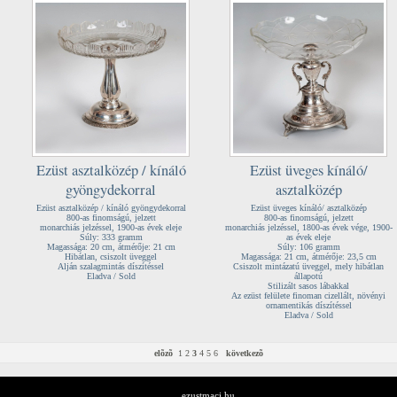
Ezüst asztalközép / kínáló
Ezüst üveges kínáló/
gyöngydekorral
asztalközép
Ezüst asztalközép / kínáló gyöngydekorral
Ezüst üveges kínáló/ asztalközép
800-as finomságú, jelzett
800-as finomságú, jelzett
monarchiás jelzéssel, 1900-as évek eleje
monarchiás jelzéssel, 1800-as évek vége, 1900-
Súly: 333 gramm
as évek eleje
Magassága: 20 cm, átmérője: 21 cm
Súly: 106 gramm
Hibátlan, csiszolt üveggel
Magassága: 21 cm, átmérője: 23,5 cm
Alján szalagmintás díszítéssel
Csiszolt mintázatú üveggel, mely hibátlan
Eladva / Sold
állapotú
Stilizált sasos lábakkal
Az ezüst felülete finoman cizellált, növényi
ornamentikás díszítéssel
Eladva / Sold
elõzõ
1
2
3
4
5
6
következõ
ezustmaci.hu