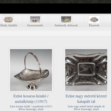
Tálcák, kínálók
Gyertyatartók
Szelencék, dobozok
Ékszerek
Ezüst kosaras kínáló /
Ezüst nagy méretű kézzel
asztalközép (11917)
kalapált tál
Ezüst kosaras kínáló / asztalközép (11917)
Ezüst nagy méretű kézzel kalapált tál
800-as finomságú, jelzett
800-as finomságú, jelzett