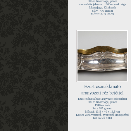
800-as finomságú, jelzett
monarchiás jelzéssel, 1800-as évek vége
Mesterjegy: Klinkosch
Súly: 776 gramm
Mérete: 37 x 29 cm
Ezüst csónakkínáló
aranyozott réz betéttel
Ezüst csónakkínáló aranyozott réz betéttel
800-as finomságú, jelzett
1940-es évek
Súly:385 gramm
Méretei: 13,5 x 40 x 19,5 cm
Kecses vonalvezetésű, gyönyörű kidolgozású
Két szélén füllel