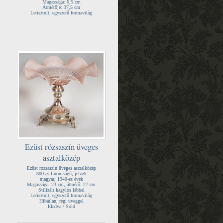
Magassága: 6,5 cm
Átmérője: 37,5 cm
Letisztult, egyszerű formavilág
Ezüst rózsaszín üveges
asztalközép
Ezüst rózsaszín üveges asztalközép
800-as finomságú, jelzett
magyar, 1940-es évek
Magassága: 23 cm, átmérő: 27 cm
Stilizált kagylós lábbal
Letisztult, egyszerű formavilág
Hibátlan, régi üveggel
Eladva / Sold