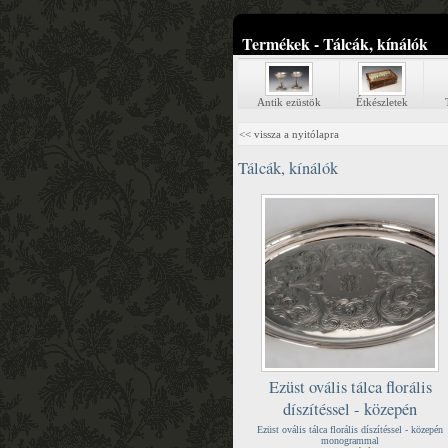
Termékek - Tálcák, kínálók
Antik ezüstök
Étkészletek
<< vissza a nyitólapra
Tálcák, kínálók
Ezüst ovális tálca florális
díszítéssel - közepén
Ezüst ovális tálca florális díszítéssel - közepén
monogrammal