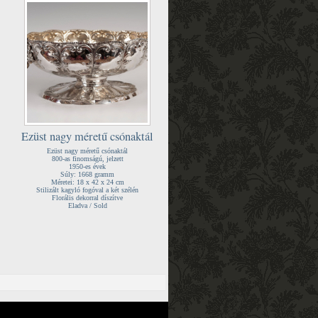
Ezüst nagy méretű csónaktál
Ezüst nagy méretű csónaktál
800-as finomságú, jelzett
1950-es évek
Súly: 1668 gramm
Méretei: 18 x 42 x 24 cm
Stilizált kagyló fogóval a két szélén
Florális dekorral díszítve
Eladva / Sold