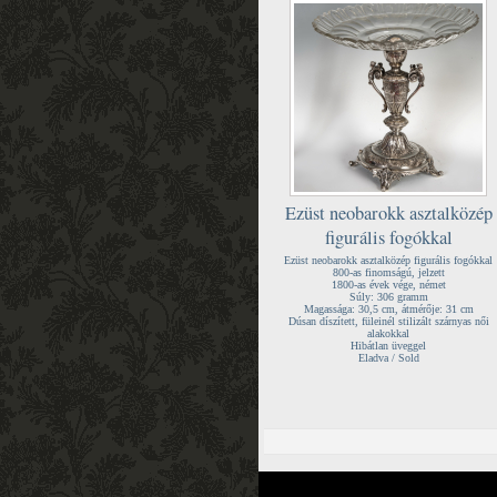
Ezüst neobarokk asztalközép
figurális fogókkal
Ezüst neobarokk asztalközép figurális fogókkal
800-as finomságú, jelzett
1800-as évek vége, német
Súly: 306 gramm
Magassága: 30,5 cm, átmérője: 31 cm
Dúsan díszített, füleinél stilizált szárnyas női
alakokkal
Hibátlan üveggel
Eladva / Sold